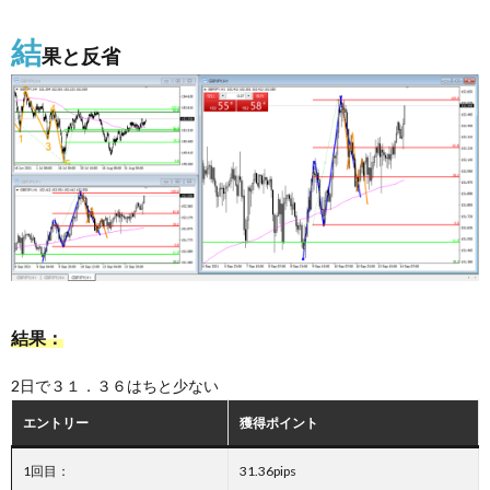
結
果と反省
結果：
2日で３１．３６はちと少ない
エントリー
獲得ポイント
1回目：
31.36pips