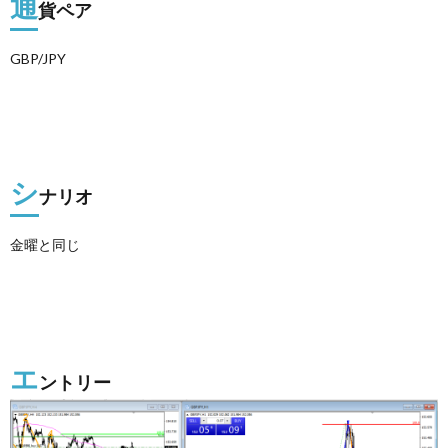
通
貨ペア
GBP/JPY
シ
ナリオ
金曜と同じ
エ
ントリー