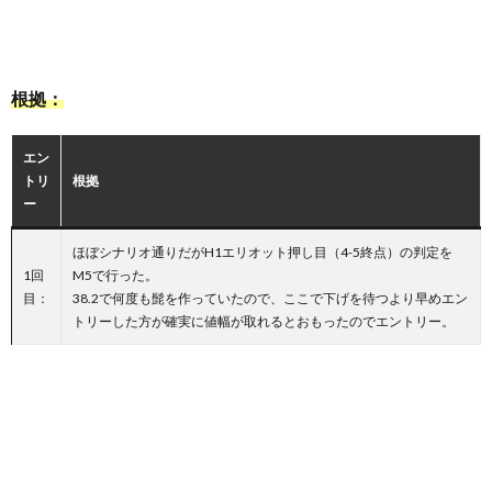
根拠：
エン
トリ
根拠
ー
ほぼシナリオ通りだがH1エリオット押し目（4-5終点）の判定を
1回
M5で行った。
目：
38.2で何度も髭を作っていたので、ここで下げを待つより早めエン
トリーした方が確実に値幅が取れるとおもったのでエントリー。